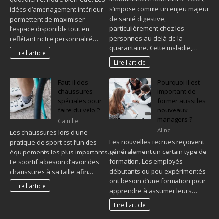
s’impose comme un enjeu majeur
idées d’aménagement intérieur
de santé digestive,
permettent de maximiser
particulièrement chez les
l’espace disponible tout en
personnes au-delà de la
reflétant notre personnalité…
quarantaine. Cette maladie,…
Lire l'article
Lire l'article
Faut-il des
Pourquoi il est
chaussures
important de
spéciales pour
former aussi les
faire du vélo ?
nouveaux
managers ?
Camille
Aline
Les chaussures lors d’une
Les nouvelles recrues reçoivent
pratique de sport est l’un des
généralement un certain type de
équipements les plus importants.
formation. Les employés
Le sportif a besoin d’avoir des
débutants ou peu expérimentés
chaussures à sa taille afin…
ont besoin d’une formation pour
Lire l'article
apprendre à assumer leurs…
Lire l'article