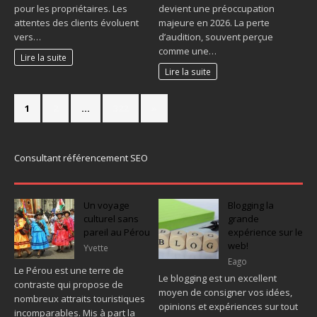
pour les propriétaires. Les
devient une préoccupation
attentes des clients évoluent
majeure en 2026. La perte
vers…
d’audition, souvent perçue
comme une…
Lire la suite
Lire la suite
1
2
…
322
»
Consultant référencement SEO
Un voyage
Blogging la
culturel sans
grande
pareil au Pérou
expérience sur le
web!
Yvette
Eago
Le Pérou est une terre de
Le blogging est un excellent
contraste qui propose de
moyen de consigner vos idées,
nombreux attraits touristiques
opinions et expériences sur tout
incomparables. Mis à part la