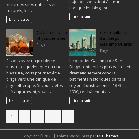
sujet qui vous tient à cœur.
visite des sites naturels et
Lorsque les blogs ont…
culturels, les…
Lire la suite
Lire la suite
Qu’est-ce que la
Centre-ville de
physiothérapie?
San Diego
Gaslamp Quarter
Eago
Eago
Si vous avez un problème
Le quartier Gaslamp de San
musculo-squelettique ou une
Diego contient les plus vastes et
blessure, vous pourriez être
dramatiquement conçus
dirigé vers une clinique de
bâtiments historiques dans la
physiothérapie. Si vous y êtes
région. Construit entre 1873 et
allé auparavant, vous…
1930, ces bâtiments…
Lire la suite
Lire la suite
1
2
…
322
»
Copyright © 2026 | Thème WordPress par
MH Themes