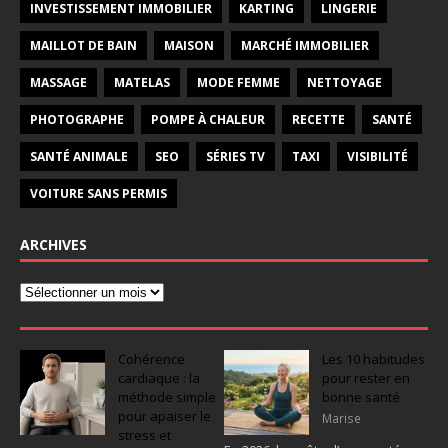
INVESTISSEMENT IMMOBILIER
KARTING
LINGERIE
MAILLOT DE BAIN
MAISON
MARCHÉ IMMOBILIER
MASSAGE
MATELAS
MODE FEMME
NETTOYAGE
PHOTOGRAPHE
POMPE À CHALEUR
RECETTE
SANTÉ
SANTÉ ANIMALE
SEO
SÉRIES TV
TAXI
VISIBILITÉ
VOITURE SANS PERMIS
ARCHIVES
Cohérence
Les 10 habitudes
cardiaque : la
pour rester en
méthode simple
bonne santé
pour apaiser le
Marise
stress et