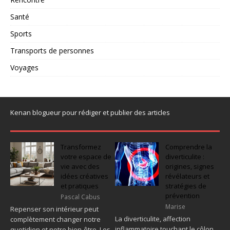
Santé
Sports
Transports de personnes
Voyages
Kenan blogueur pour rédiger et publier des articles
Transformez
Comprendre la
votre espace de
diverticulite :
vie avec des
origines, signes
idées créatives
révélateurs et
et pratiques
stratégies de
prévention
Pascal Cabus
Marise
Repenser son intérieur peut
La diverticulite, affection
complètement changer notre
inflammatoire touchant le côlon,
quotidien et notre bien-être. Les