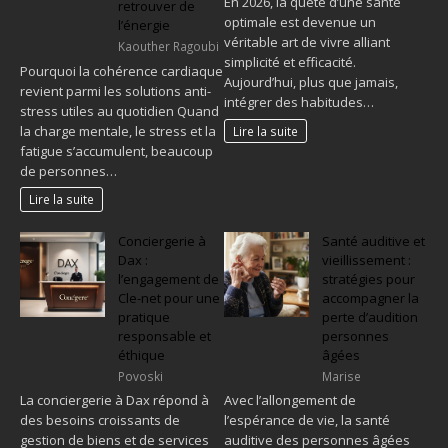
En 2026, la quête d’une santé
retrouver de
optimale est devenue un
l’énergie
véritable art de vivre alliant
Kaouther Ragoubi
simplicité et efficacité.
Pourquoi la cohérence cardiaque
Aujourd’hui, plus que jamais,
revient parmi les solutions anti-
intégrer des habitudes…
stress utiles au quotidien Quand
la charge mentale, le stress et la
Lire la suite
fatigue s’accumulent, beaucoup
de personnes…
Lire la suite
Conciergerie à
Santé auditive et
Dax :
vieillissement :
l’engagement de
stratégies pour
Cle-net pour une
accompagner la
pratique
perte d’audition
responsable et
personnes
éthique
âgées
Povoski
Marise
La conciergerie à Dax répond à
Avec l’allongement de
des besoins croissants de
l’espérance de vie, la santé
gestion de biens et de services
auditive des personnes âgées