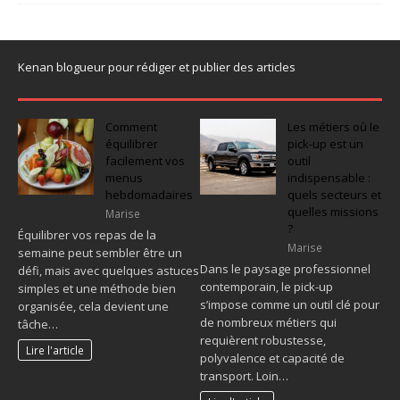
Kenan blogueur pour rédiger et publier des articles
Comment
Les métiers où le
équilibrer
pick-up est un
facilement vos
outil
menus
indispensable :
hebdomadaires
quels secteurs et
quelles missions
Marise
?
Équilibrer vos repas de la
Marise
semaine peut sembler être un
Dans le paysage professionnel
défi, mais avec quelques astuces
contemporain, le pick-up
simples et une méthode bien
s’impose comme un outil clé pour
organisée, cela devient une
de nombreux métiers qui
tâche…
requièrent robustesse,
Lire l'article
polyvalence et capacité de
transport. Loin…