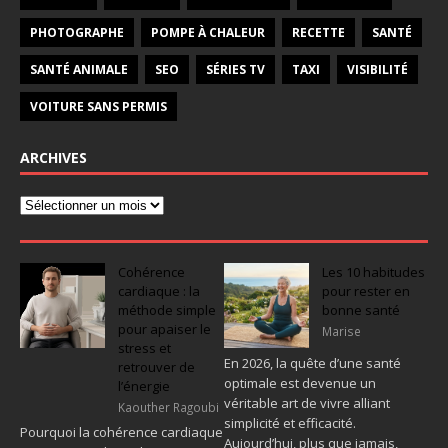
PHOTOGRAPHE
POMPE À CHALEUR
RECETTE
SANTÉ
SANTÉ ANIMALE
SEO
SÉRIES TV
TAXI
VISIBILITÉ
VOITURE SANS PERMIS
ARCHIVES
Cohérence
Les 10 habitudes
cardiaque : la
pour rester en
méthode simple
bonne santé
pour apaiser le
Marise
stress et
En 2026, la quête d’une santé
retrouver de
optimale est devenue un
l’énergie
véritable art de vivre alliant
Kaouther Ragoubi
simplicité et efficacité.
Pourquoi la cohérence cardiaque
Aujourd’hui, plus que jamais,