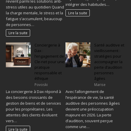
revient parmi les solutions anti-
intégrer des habitudes…
stress utiles au quotidien Quand
la charge mentale, le stress et la
Lire la suite
fatigue s’accumulent, beaucoup
de personnes…
Lire la suite
Conciergerie à
Santé auditive et
Dax :
vieillissement :
l’engagement de
stratégies pour
Cle-net pour une
accompagner la
pratique
perte d’audition
responsable et
personnes
éthique
âgées
Povoski
Marise
La conciergerie à Dax répond à
Avec l’allongement de
des besoins croissants de
l’espérance de vie, la santé
gestion de biens et de services
auditive des personnes âgées
pour les propriétaires. Les
devient une préoccupation
attentes des clients évoluent
majeure en 2026. La perte
vers…
d’audition, souvent perçue
comme une…
Lire la suite