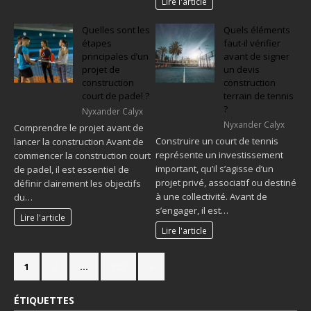
Lire l'article
Quelles sont les
Quels éléments
étapes
faut-il vérifier
principales d’un
avant de signer
projet de
un devis
construction
construction
court de padel ?
terrain de tennis
?
Nyxander Calyx
Nyxander Calyx
Comprendre le projet avant de
Construire un court de tennis
lancer la construction Avant de
représente un investissement
commencer la construction court
important, qu’il s’agisse d’un
de padel, il est essentiel de
projet privé, associatif ou destiné
définir clairement les objectifs
à une collectivité. Avant de
du…
s’engager, il est…
Lire l'article
Lire l'article
1
2
…
322
»
ÉTIQUETTES