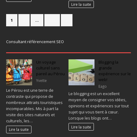
Lire la suite
1
2
…
322
»
Consultant référencement SEO
Un voyage
Blogging la
culturel sans
grande
pareil au Pérou
expérience sur le
web!
Yvette
Eago
Le Pérou est une terre de
Le blogging est un excellent
contraste qui propose de
moyen de consigner vos idées,
nombreux attraits touristiques
opinions et expériences sur tout
incomparables. Mis à part la
sujet qui vous tient à cœur.
visite des sites naturels et
Lorsque les blogs ont…
culturels, les…
Lire la suite
Lire la suite