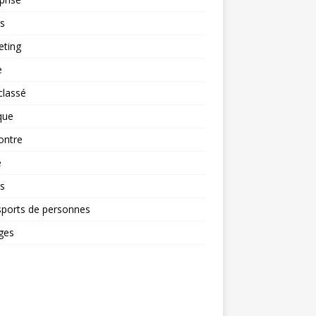
rs
eting
e
classé
que
ontre
é
s
sports de personnes
ges