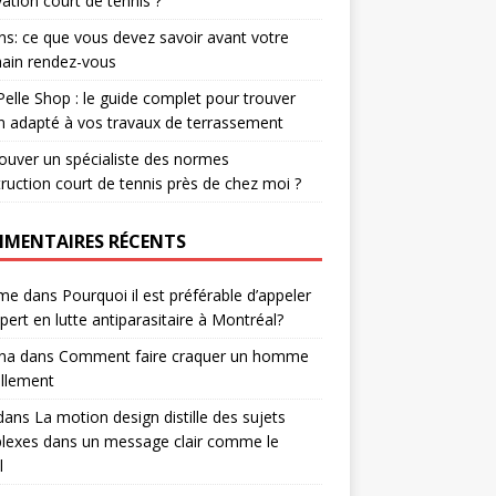
ation court de tennis ?
ns: ce que vous devez savoir avant votre
ain rendez-vous
Pelle Shop : le guide complet pour trouver
in adapté à vos travaux de terrassement
ouver un spécialiste des normes
ruction court de tennis près de chez moi ?
MENTAIRES RÉCENTS
me
dans
Pourquoi il est préférable d’appeler
pert en lutte antiparasitaire à Montréal?
na
dans
Comment faire craquer un homme
ellement
dans
La motion design distille des sujets
lexes dans un message clair comme le
l