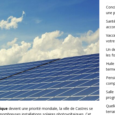
Conci
une p
Santé
accom
Vacci
votre
Un de
les f
Huile
terme
Pensi
comp
Salle
progr
Quell
ique
devient une priorité mondiale, la ville de Castres se
terra
nombreuses installations solaires photovoltaïques. Cet