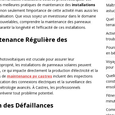
les meilleures pratiques de maintenance des
installations
Maîtr
 non seulement l’importance de cette activité mais aussi les
astuc
alisation. Que vous soyez un investisseur dans le domaine
Quel 
enouvelables, comprendre la maintenance des panneaux
terra
antir la longévité et l’efficacité de ces installations.
Activ
tenance Régulière des
troub
Pourq
en bé
otovoltaïques est cruciale pour assurer leur
Voyag
proprié, les installations de panneaux solaires peuvent
pour 
 ce qui impacte directement la production d’électricité et la
Quell
ns de
maintenance pv castres
incluent des inspections
const
ication des connexions électriques et la surveillance des
ensol
étrologie avancés. À Castres, les professionnels
évenir tout problème potentiel.
Fitne
minu
n des Défaillances
Comme