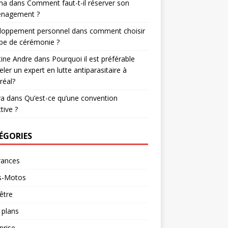
na
dans
Comment faut-t-il réserver son
nagement ?
loppement personnel
dans
comment choisir
be de cérémonie ?
tine Andre
dans
Pourquoi il est préférable
eler un expert en lutte antiparasitaire à
réal?
va
dans
Qu’est-ce qu’une convention
tive ?
ÉGORIES
rances
s-Motos
être
 plans
prise