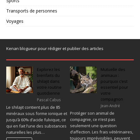
Sports
Transports de personnes
Voyages
Kenan blogueur pour rédiger et publier des articles
Explorez les
Mutuelle des
bienfaits du
animaux :
shilajit dans
pourquoi c’est
votre routine
essentiel pour
quotidienne
votre
compagnon
Pascal Cabus
Jean-André
Le shilajit contient plus de 85
Protéger son animal de
minéraux sous forme ionique et
compagnie, ce n’est pas
jusqu’à 60% d’acide fulvique, ce
seulement une question
qui en fait l’une des substances
d’affection. Les frais vétérinaires,
naturelles les plus…
toujours imprévisibles, peuvent