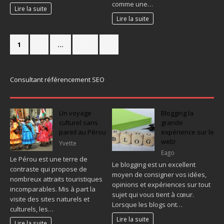
comme une…
Lire la suite
Lire la suite
1
2
…
322
»
Consultant référencement SEO
Un voyage
Blogging la
culturel sans
grande
pareil au Pérou
expérience sur le
web!
Yvette
Eago
Le Pérou est une terre de
Le blogging est un excellent
contraste qui propose de
moyen de consigner vos idées,
nombreux attraits touristiques
opinions et expériences sur tout
incomparables. Mis à part la
sujet qui vous tient à cœur.
visite des sites naturels et
Lorsque les blogs ont…
culturels, les…
Lire la suite
Lire la suite