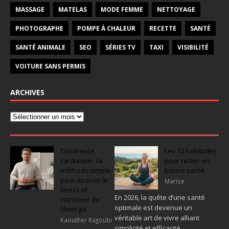
MASSAGE
MATELAS
MODE FEMME
NETTOYAGE
PHOTOGRAPHE
POMPE À CHALEUR
RECETTE
SANTÉ
SANTÉ ANIMALE
SEO
SÉRIES TV
TAXI
VISIBILITÉ
VOITURE SANS PERMIS
ARCHIVES
Cohérence
Les 10 habitudes
cardiaque : la
pour rester en
méthode simple
bonne santé
pour apaiser le
Marise
stress et
En 2026, la quête d’une santé
retrouver de
optimale est devenue un
l’énergie
véritable art de vivre alliant
Kaouther Ragoubi
simplicité et efficacité.