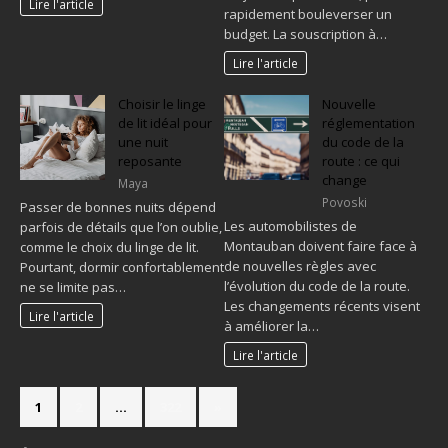
Lire l'article
rapidement bouleverser un
budget. La souscription à…
Lire l'article
Choisir le linge
Nouvelle
de lit idéal pour
réglementation
une nuit
du code de la
reposante
route : ce qui
change
Maya
Povoski
Passer de bonnes nuits dépend
Les automobilistes de
parfois de détails que l’on oublie,
Montauban doivent faire face à
comme le choix du linge de lit.
de nouvelles règles avec
Pourtant, dormir confortablement
l’évolution du code de la route.
ne se limite pas…
Les changements récents visent
Lire l'article
à améliorer la…
Lire l'article
1
2
…
322
»