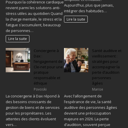
Pourquoi la cohérence cardiaque
Aujourd’hui, plus que jamais,
revient parmi les solutions anti-
intégrer des habitudes…
stress utiles au quotidien Quand
la charge mentale, le stress et la
Lire la suite
fatigue s’accumulent, beaucoup
de personnes…
Lire la suite
Conciergerie à
Santé auditive et
Dax :
vieillissement :
l’engagement de
stratégies pour
Cle-net pour une
accompagner la
pratique
perte d’audition
responsable et
personnes
éthique
âgées
Povoski
Marise
La conciergerie à Dax répond à
Avec l’allongement de
des besoins croissants de
l’espérance de vie, la santé
gestion de biens et de services
auditive des personnes âgées
pour les propriétaires. Les
devient une préoccupation
attentes des clients évoluent
majeure en 2026. La perte
vers…
d’audition, souvent perçue