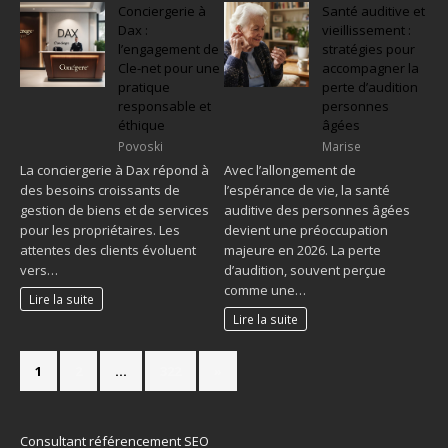
Conciergerie à
Santé auditive et
Dax :
vieillissement :
l’engagement de
stratégies pour
Cle-net pour une
accompagner la
pratique
perte d’audition
responsable et
personnes
éthique
âgées
Povoski
Marise
La conciergerie à Dax répond à
Avec l’allongement de
des besoins croissants de
l’espérance de vie, la santé
gestion de biens et de services
auditive des personnes âgées
pour les propriétaires. Les
devient une préoccupation
attentes des clients évoluent
majeure en 2026. La perte
vers…
d’audition, souvent perçue
comme une…
Lire la suite
Lire la suite
1
2
…
322
»
Consultant référencement SEO