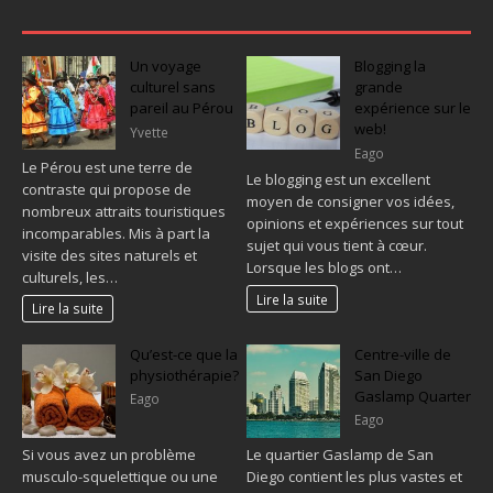
Un voyage
Blogging la
culturel sans
grande
pareil au Pérou
expérience sur le
web!
Yvette
Eago
Le Pérou est une terre de
Le blogging est un excellent
contraste qui propose de
moyen de consigner vos idées,
nombreux attraits touristiques
opinions et expériences sur tout
incomparables. Mis à part la
sujet qui vous tient à cœur.
visite des sites naturels et
Lorsque les blogs ont…
culturels, les…
Lire la suite
Lire la suite
Qu’est-ce que la
Centre-ville de
physiothérapie?
San Diego
Gaslamp Quarter
Eago
Eago
Si vous avez un problème
Le quartier Gaslamp de San
musculo-squelettique ou une
Diego contient les plus vastes et