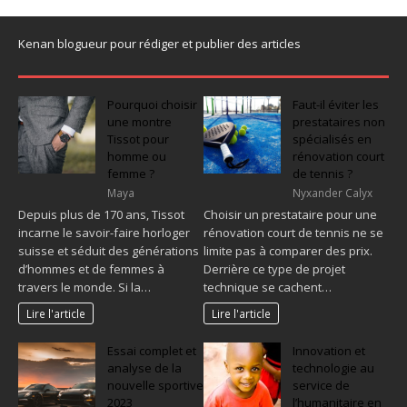
Kenan blogueur pour rédiger et publier des articles
Pourquoi choisir
Faut-il éviter les
une montre
prestataires non
Tissot pour
spécialisés en
homme ou
rénovation court
femme ?
de tennis ?
Maya
Nyxander Calyx
Depuis plus de 170 ans, Tissot
Choisir un prestataire pour une
incarne le savoir-faire horloger
rénovation court de tennis ne se
suisse et séduit des générations
limite pas à comparer des prix.
d’hommes et de femmes à
Derrière ce type de projet
travers le monde. Si la…
technique se cachent…
Lire l'article
Lire l'article
Essai complet et
Innovation et
analyse de la
technologie au
nouvelle sportive
service de
2023
l’humanitaire en