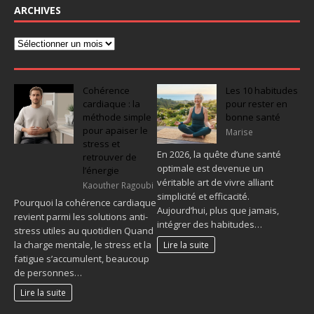
ARCHIVES
Cohérence
Les 10 habitudes
cardiaque : la
pour rester en
méthode simple
bonne santé
pour apaiser le
Marise
stress et
En 2026, la quête d’une santé
retrouver de
optimale est devenue un
l’énergie
véritable art de vivre alliant
Kaouther Ragoubi
simplicité et efficacité.
Pourquoi la cohérence cardiaque
Aujourd’hui, plus que jamais,
revient parmi les solutions anti-
intégrer des habitudes…
stress utiles au quotidien Quand
la charge mentale, le stress et la
Lire la suite
fatigue s’accumulent, beaucoup
de personnes…
Lire la suite