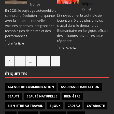
Belgique
Marise
Kamel
En 2023, le paysage automobile a
L’innovation et la technologie
connu une évolution marquante
jouent un rôle de plus en plus
avec la sortie de nouvelles
crucial dans le domaine de
voitures sportives intégrant des
l’humanitaire en Belgique, offrant
technologies de pointe et des
des solutions novatrices pour
performances…
répondre…
Lire l'article
Lire l'article
1
2
…
322
»
ÉTIQUETTES
AGENCE DE COMMUNICATION
ASSURANCE HABITATION
BEAUTÉ
BEAUTÉ NATURELLE
BIEN-ÊTRE
BIEN-ÊTRE AU TRAVAIL
BIJOUX
CADEAU
CATARACTE