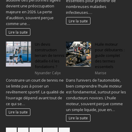
essentiels pour prévenir de
devient une préoccupation
nombreuses maladies
majeure en 2026. La perte
infectieuses.…
d’audition, souvent perçue
Lire la suite
comme une…
Lire la suite
Un devis
Huile moteur
construction
pour débutants :
terrain de tennis
guide complet
détaille-t-il les
des termes
fondations ?
essentiels
Nyxander Calyx
Marise
Construire un court de tennis ne
Dans l’univers de l’automobile,
se limite pas à poser un
bien comprendre l’huile moteur
revêtement sportif. La qualité de
est fondamental, surtout pour les
l’ouvrage dépend avant tout de
conducteurs novices. L’huile
ce qui se…
moteur, souvent perçue comme
un simple liquide, joue en…
Lire la suite
Lire la suite