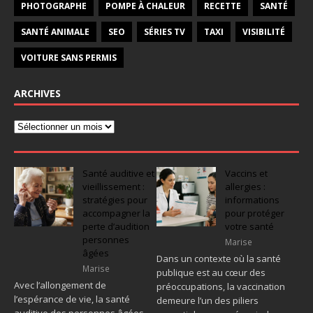
PHOTOGRAPHE
POMPE À CHALEUR
RECETTE
SANTÉ
SANTÉ ANIMALE
SEO
SÉRIES TV
TAXI
VISIBILITÉ
VOITURE SANS PERMIS
ARCHIVES
Santé auditive et
Vaccins et
vieillissement :
allergies :
stratégies pour
informations
accompagner la
pour protéger
perte d’audition
votre santé
personnes
Marise
âgées
Dans un contexte où la santé
Marise
publique est au cœur des
Avec l’allongement de
préoccupations, la vaccination
l’espérance de vie, la santé
demeure l’un des piliers
auditive des personnes âgées