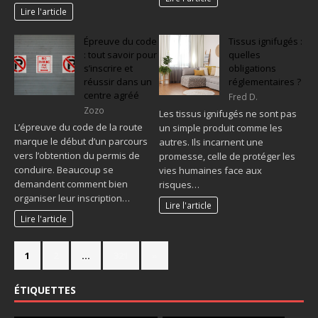
Lire l'article
Épreuve du code
Tissus ignifugés :
: tout savoir pour
quelles
s’inscrire et
obligations
réussir dans un
réglementaires ?
centre agréé
Fred D.
Zozo
Les tissus ignifugés ne sont pas
L’épreuve du code de la route
un simple produit comme les
marque le début d’un parcours
autres. Ils incarnent une
vers l’obtention du permis de
promesse, celle de protéger les
conduire. Beaucoup se
vies humaines face aux
demandent comment bien
risques…
organiser leur inscription…
Lire l'article
Lire l'article
1
2
…
321
»
ÉTIQUETTES