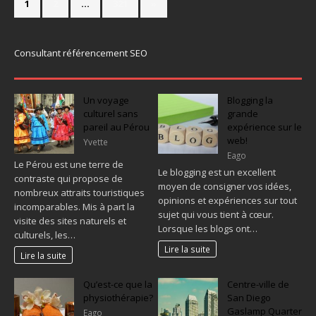
1
2
…
321
»
Consultant référencement SEO
Un voyage
Blogging la
culturel sans
grande
pareil au Pérou
expérience sur le
web!
Yvette
Eago
Le Pérou est une terre de
Le blogging est un excellent
contraste qui propose de
moyen de consigner vos idées,
nombreux attraits touristiques
opinions et expériences sur tout
incomparables. Mis à part la
sujet qui vous tient à cœur.
visite des sites naturels et
Lorsque les blogs ont…
culturels, les…
Lire la suite
Lire la suite
Qu’est-ce que la
Centre-ville de
physiothérapie?
San Diego
Gaslamp Quarter
Eago