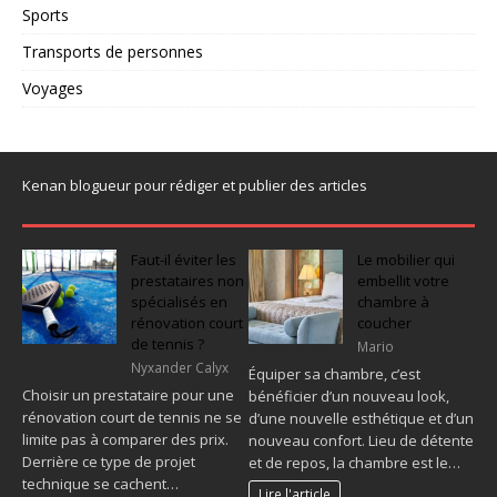
Sports
Transports de personnes
Voyages
Kenan blogueur pour rédiger et publier des articles
Faut-il éviter les
Le mobilier qui
prestataires non
embellit votre
spécialisés en
chambre à
rénovation court
coucher
de tennis ?
Mario
Nyxander Calyx
Équiper sa chambre, c’est
Choisir un prestataire pour une
bénéficier d’un nouveau look,
rénovation court de tennis ne se
d’une nouvelle esthétique et d’un
limite pas à comparer des prix.
nouveau confort. Lieu de détente
Derrière ce type de projet
et de repos, la chambre est le…
technique se cachent…
Lire l'article