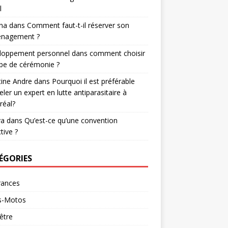
l
na
dans
Comment faut-t-il réserver son
nagement ?
loppement personnel
dans
comment choisir
be de cérémonie ?
tine Andre
dans
Pourquoi il est préférable
eler un expert en lutte antiparasitaire à
réal?
va
dans
Qu’est-ce qu’une convention
tive ?
ÉGORIES
rances
s-Motos
être