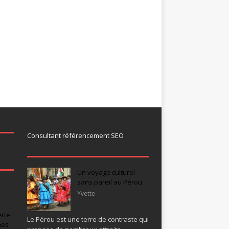
Consultant référencement SEO
Un voyage culturel
sans pareil au Pérou
Yvette
rte
Le Pérou est une terre de contraste qui
nes