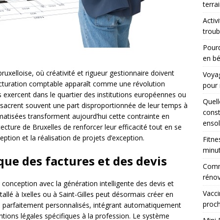
terra
Activ
troub
Pourq
en bé
ruxelloise, où créativité et rigueur gestionnaire doivent
Voyag
facturation comptable apparaît comme une révolution
pour 
’ils exercent dans le quartier des institutions européennes ou
Quell
consacrent souvent une part disproportionnée de leur temps à
const
omatisées transforment aujourd’hui cette contrainte en
ensol
ecture de Bruxelles de renforcer leur efficacité tout en se
ption et la réalisation de projets d’exception.
Fitne
minu
ue des factures et des devis
Comme
rénov
onception avec la génération intelligente des devis et
Vacci
allé à Ixelles ou à Saint-Gilles peut désormais créer en
proch
s parfaitement personnalisés, intégrant automatiquement
ntions légales spécifiques à la profession. Le système