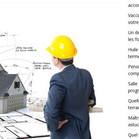
accom
Vacci
votre
Un de
les f
Huile
terme
Pensi
comp
Salle
progr
Quell
terra
Maîtr
astuc
Quel 