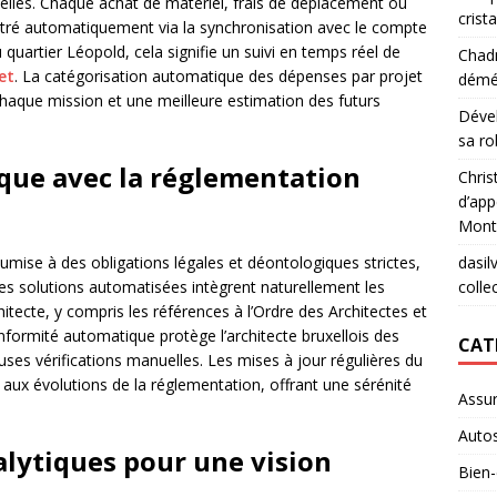
lles. Chaque achat de matériel, frais de déplacement ou
crista
istré automatiquement via la synchronisation avec le compte
 quartier Léopold, cela signifie un suivi en temps réel de
Chad
et
. La catégorisation automatique des dépenses par projet
démé
 chaque mission et une meilleure estimation des futurs
Déve
sa ro
que avec la réglementation
Chris
d’app
Mont
dasil
umise à des obligations légales et déontologiques strictes,
collec
Les solutions automatisées intègrent naturellement les
itecte, y compris les références à l’Ordre des Architectes et
onformité automatique protège l’architecte bruxellois des
CAT
ieuses vérifications manuelles. Les mises à jour régulières du
 aux évolutions de la réglementation, offrant une sérénité
Assu
Auto
alytiques pour une vision
Bien-