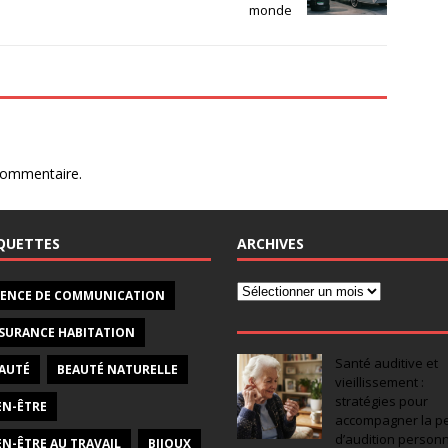
monde
commentaire.
QUETTES
ARCHIVES
ENCE DE COMMUNICATION
SURANCE HABITATION
Santé auditive et
AUTÉ
BEAUTÉ NATURELLE
vieillissement :
stratégies pour
EN-ÊTRE
accompagner la pe
d’audition person
EN-ÊTRE AU TRAVAIL
BIJOUX