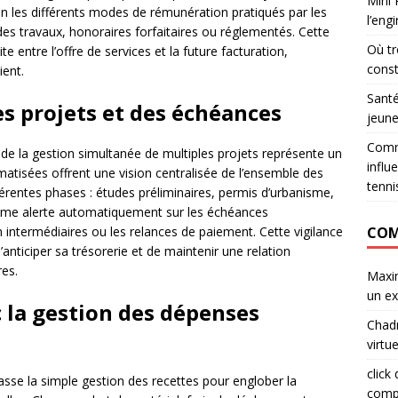
Mini 
n les différents modes de rémunération pratiqués par les
l’eng
des travaux, honoraires forfaitaires ou réglementés. Cette
Où tr
 entre l’offre de services et la future facturation,
const
ient.
Santé
es projets et des échéances
jeune
Comme
 de la gestion simultanée de multiples projets représente un
influ
matisées offrent une vision centralisée de l’ensemble des
tenni
fférentes phases : études préliminaires, permis d’urbanisme,
stème alerte automatiquement sur les échéances
COM
intermédiaires ou les relances de paiement. Cette vigilance
anticiper sa trésorerie et de maintenir une relation
res.
Maxi
un ex
c la gestion des dépenses
Chad
virtu
click
asse la simple gestion des recettes pour englober la
comp