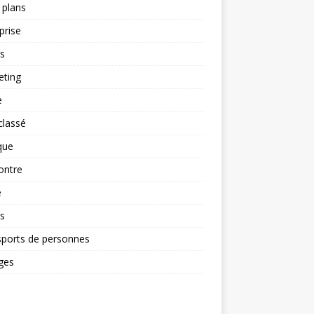
 plans
prise
rs
eting
e
classé
que
ontre
é
s
sports de personnes
ges