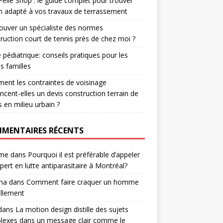
Pelle Shop : le guide complet pour trouver
in adapté à vos travaux de terrassement
ouver un spécialiste des normes
ruction court de tennis près de chez moi ?
 pédiatrique: conseils pratiques pour les
s familles
nt les contraintes de voisinage
encent-elles un devis construction terrain de
s en milieu urbain ?
MENTAIRES RÉCENTS
me
dans
Pourquoi il est préférable d’appeler
pert en lutte antiparasitaire à Montréal?
na
dans
Comment faire craquer un homme
ellement
dans
La motion design distille des sujets
lexes dans un message clair comme le