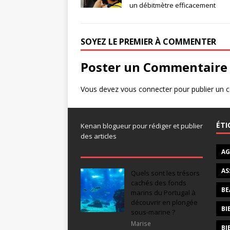
un débitmètre efficacement
SOYEZ LE PREMIER À COMMENTER
Poster un Commentaire
Vous devez
vous connecter
pour publier un 
ÉTI
Kenan blogueur pour rédiger et publier
des articles
AG
AS
Quels sont les trésors
cachés des fonds
BE
marins du Portugal à
découvrir en plongée
BI
sous-marine ?
Marise
BI