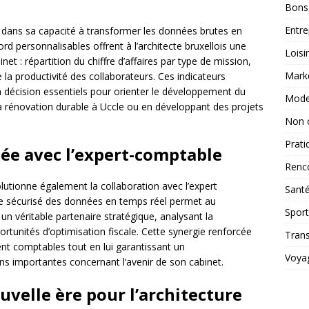
Bons
Entre
de dans sa capacité à transformer les données brutes en
rd personnalisables offrent à l’architecte bruxellois une
Loisi
inet : répartition du chiffre d’affaires par type de mission,
Mark
de la productivité des collaborateurs. Ces indicateurs
a décision essentiels pour orienter le développement du
Mod
 la rénovation durable à Uccle ou en développant des projets
Non 
Prati
iée avec l’expert-comptable
Renc
lutionne également la collaboration avec l’expert
Sant
ge sécurisé des données en temps réel permet au
Sport
n véritable partenaire stratégique, analysant la
ortunités d’optimisation fiscale. Cette synergie renforcée
Tran
ent comptables tout en lui garantissant un
Voya
s importantes concernant l’avenir de son cabinet.
uvelle ère pour l’architecture