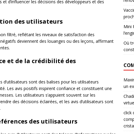
rénov
s et d’influencer les décisions des développeurs et des
Vacci
proch
tion des utilisateurs
Mini 
l’eng
on filtré, reflétant les niveaux de satisfaction des
 et négatifs deviennent des louanges ou des leçons, affirmant
Où tr
ntes.
const
 et de la crédibilité des
COM
Maxi
 d’utilisateurs sont des balises pour les utilisateurs
un ex
ité. Les avis positifs inspirent confiance et constituent une
messes. Les utilisateurs s’appuient souvent sur les
Chad
ndre des décisions éclairées, et les avis d’utilisateurs sont
virtu
.
click
comp
férences des utilisateurs
crista