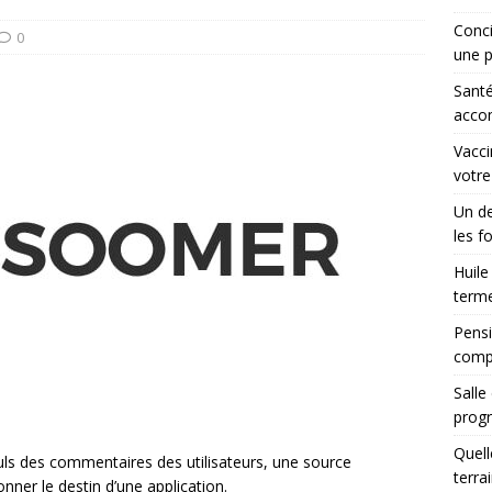
Conci
0
une p
Santé
accom
Vacci
votre
Un de
les f
Huile
terme
Pensi
comp
Salle
progr
Quell
uls des commentaires des utilisateurs, une source
terra
nner le destin d’une application.