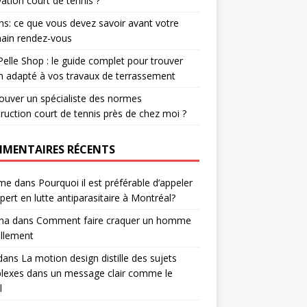
ation court de tennis ?
ns: ce que vous devez savoir avant votre
ain rendez-vous
Pelle Shop : le guide complet pour trouver
in adapté à vos travaux de terrassement
ouver un spécialiste des normes
ruction court de tennis près de chez moi ?
MENTAIRES RÉCENTS
me
dans
Pourquoi il est préférable d’appeler
pert en lutte antiparasitaire à Montréal?
na
dans
Comment faire craquer un homme
ellement
dans
La motion design distille des sujets
lexes dans un message clair comme le
l