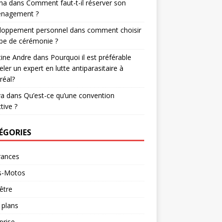
na
dans
Comment faut-t-il réserver son
nagement ?
loppement personnel
dans
comment choisir
be de cérémonie ?
tine Andre
dans
Pourquoi il est préférable
eler un expert en lutte antiparasitaire à
réal?
va
dans
Qu’est-ce qu’une convention
tive ?
ÉGORIES
rances
s-Motos
être
 plans
prise