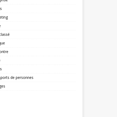
rs
eting
e
classé
que
ontre
é
s
sports de personnes
ges