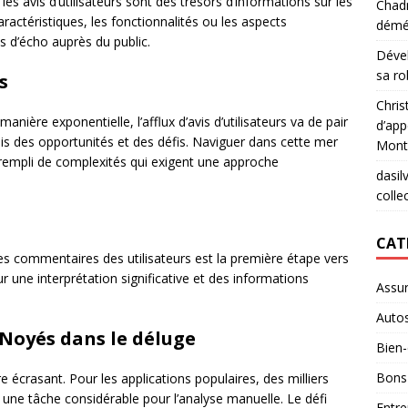
 les avis d’utilisateurs sont des trésors d’informations sur les
Chad
caractéristiques, les fonctionnalités ou les aspects
démé
lus d’écho auprès du public.
Déve
sa ro
s
Chris
nière exponentielle, l’afflux d’avis d’utilisateurs va de pair
d’app
ois des opportunités et des défis. Naviguer dans cette mer
Mont
t rempli de complexités qui exigent une approche
dasil
collec
CAT
s commentaires des utilisateurs est la première étape vers
 une interprétation significative et des informations
Assu
Auto
 Noyés dans le déluge
Bien-
Bons
re écrasant. Pour les applications populaires, des milliers
e une tâche considérable pour l’analyse manuelle. Le défi
Entre