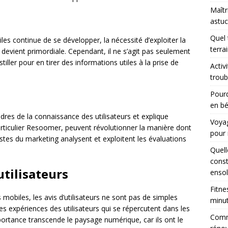
Maîtr
astuc
Quel 
es continue de se développer, la nécessité d’exploiter la
terra
devient primordiale. Cependant, il ne s’agit pas seulement
iller pour en tirer des informations utiles à la prise de
Activ
troub
Pourq
en bé
res de la connaissance des utilisateurs et explique
Voyag
rticulier Resoomer, peuvent révolutionner la manière dont
pour 
istes du marketing analysent et exploitent les évaluations
Quell
const
utilisateurs
ensol
Fitne
obiles, les avis d’utilisateurs ne sont pas de simples
minu
s expériences des utilisateurs qui se répercutent dans les
Comme
ortance transcende le paysage numérique, car ils ont le