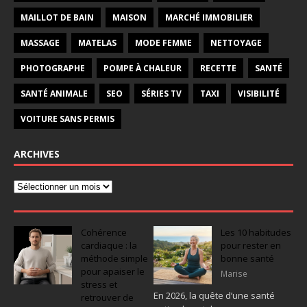
MAILLOT DE BAIN
MAISON
MARCHÉ IMMOBILIER
MASSAGE
MATELAS
MODE FEMME
NETTOYAGE
PHOTOGRAPHE
POMPE À CHALEUR
RECETTE
SANTÉ
SANTÉ ANIMALE
SEO
SÉRIES TV
TAXI
VISIBILITÉ
VOITURE SANS PERMIS
ARCHIVES
Cohérence
Les 10 habitudes
cardiaque : la
pour rester en
méthode simple
bonne santé
pour apaiser le
Marise
stress et
En 2026, la quête d’une santé
retrouver de