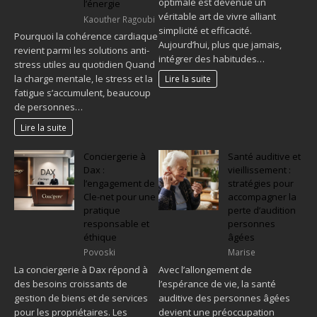
optimale est devenue un
l’énergie
véritable art de vivre alliant
Kaouther Ragoubi
simplicité et efficacité.
Pourquoi la cohérence cardiaque
Aujourd’hui, plus que jamais,
revient parmi les solutions anti-
intégrer des habitudes…
stress utiles au quotidien Quand
la charge mentale, le stress et la
Lire la suite
fatigue s’accumulent, beaucoup
de personnes…
Lire la suite
Conciergerie à
Santé auditive et
Dax :
vieillissement :
l’engagement de
stratégies pour
Cle-net pour une
accompagner la
pratique
perte d’audition
responsable et
personnes
éthique
âgées
Povoski
Marise
La conciergerie à Dax répond à
Avec l’allongement de
des besoins croissants de
l’espérance de vie, la santé
gestion de biens et de services
auditive des personnes âgées
pour les propriétaires. Les
devient une préoccupation