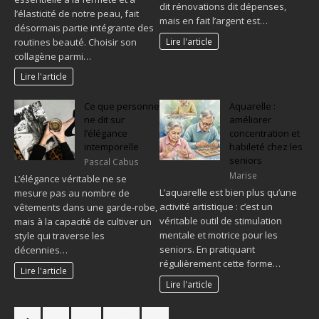
dit rénovations dit dépenses,
l’élasticité de notre peau, fait
mais en fait l’argent est…
désormais partie intégrante des
routines beauté. Choisir son
Lire l'article
collagène parmi…
Lire l'article
Ce que personne
Aquarelle :
ne dit sur
améliorer
l’élégance
concentration et
intemporelle
habileté chez les
seniors
Pascal Cabus
Marise
L’élégance véritable ne se
L’aquarelle est bien plus qu’une
mesure pas au nombre de
activité artistique : c’est un
vêtements dans une garde-robe,
véritable outil de stimulation
mais à la capacité de cultiver un
mentale et motrice pour les
style qui traverse les
seniors. En pratiquant
décennies…
régulièrement cette forme…
Lire l'article
Lire l'article