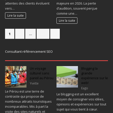
attentes des clients évoluent
majeure en 2026. La perte
vers…
d’audition, souvent perçue
comme une…
Lire la suite
Lire la suite
1
2
…
322
»
Consultant référencement SEO
Un voyage
Blogging la
culturel sans
grande
pareil au Pérou
expérience sur le
web!
Yvette
Eago
Le Pérou est une terre de
Le blogging est un excellent
contraste qui propose de
moyen de consigner vos idées,
nombreux attraits touristiques
opinions et expériences sur tout
incomparables. Mis à part la
sujet qui vous tient à cœur.
visite des sites naturels et