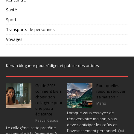
Santé
Sports
Transports de personnes
Voyages
Kenan blogueur pour rédiger et publier des articles
Guide 2025 :
Pour quelles
comment bien
raisons rénover
choisir son
sa maison ?
collagène pour
Mario
une peau
Lorsque vous essayez de
éclatante
rénover votre maison, vous
Pascal Cabus
devez anticiper les coûts et
Le collagène, cette protéine
l’investissement personnel. Qui
essentielle à la fermeté et à